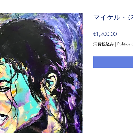
マイケル・ジャク
価
€1,200.00
格
消費税込み
|
Politica