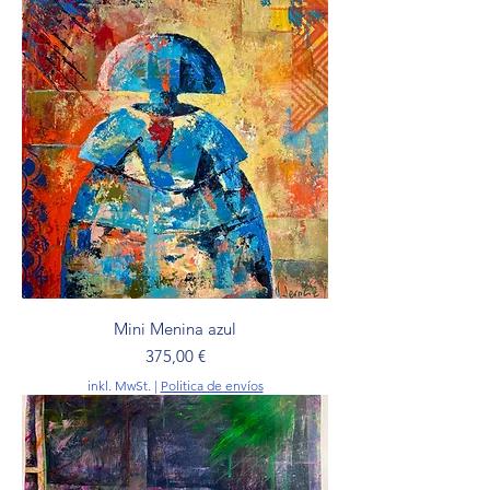
Mini Menina azul
Preis
375,00 €
inkl. MwSt.
|
Politica de envíos