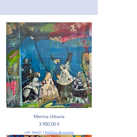
Menina Urbana
Preis
3.900,00 €
inkl. MwSt.
|
Politica de envíos