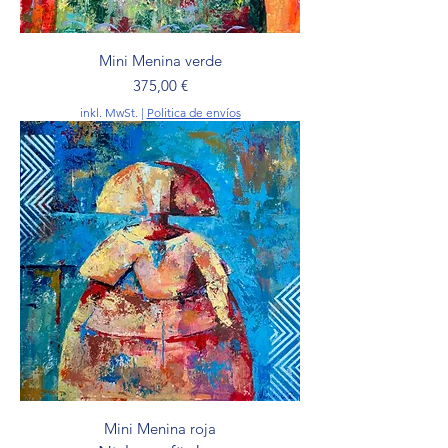
Mini Menina verde
Preis
375,00 €
inkl. MwSt.
|
Politica de envíos
Mini Menina roja