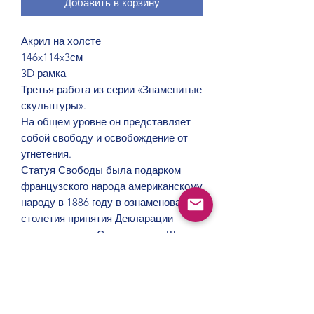
Добавить в корзину
Акрил на холсте
146x114x3см
3D рамка
Третья работа из серии «Знаменитые
скульптуры».
На общем уровне он представляет
собой свободу и освобождение от
угнетения.
Статуя Свободы была подарком
французского народа американскому
народу в 1886 году в ознаменование
столетия принятия Декларации
независимости Соединенных Штатов
и в знак дружбы между двумя
народами.